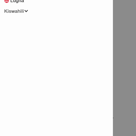
Lugha
bonyeza hapa
Jaza fomu ya “Maonyesho ya Bidhaa”
Kiswahili
Anwani ya Ofisi na Duka la Hilti Tanzania
Plot 10, Block 45 New Bagamoyo Road
PO Box 5331
Dar es Salaam
Tanzania
Masaa ya kufungua
Jumatatu - Ijumaa: 8:00–17:00
Jumamosi: 8:30–13:00
Siku za Pumziko za Umma: Zimefungwa
Maelezo ya Wasiliano
+255-745-000-101
Simu ya Huduma ya Ofisi na Wateja:
Hilti@ptl.co.tz
Barua pepe ya Huduma Wateja: