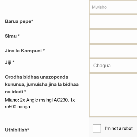
Barua pepe*
Simu *
Jina la Kampuni *
Jiji *
Orodha bidhaa unazopenda
kununua, jumuisha jina la bidhaa
na idadi *
Mfano: 2x Angle msingi AG230, 1x
re500 nanga
Uthibitish*