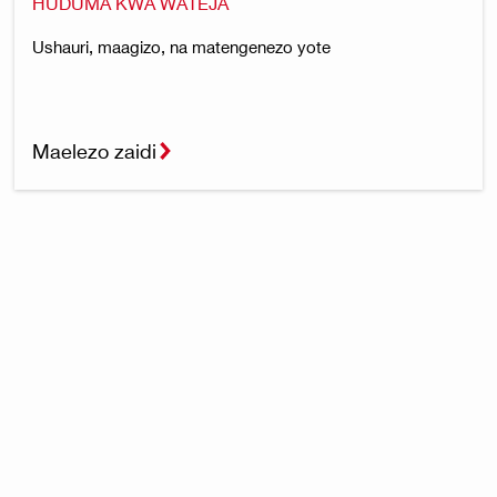
HUDUMA KWA WATEJA
Ushauri, maagizo, na matengenezo yote
Maelezo zaidi