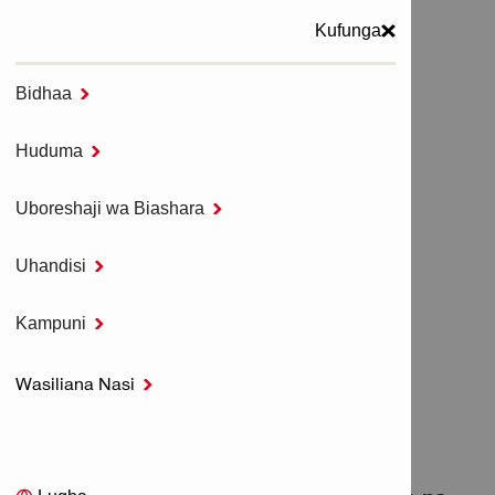
Kufunga
Bidhaa

MENYU
Huduma

Nyumbani
Zana visivyo na waya za NURON
Uboreshaji wa Biashara

Madereva ya kuchimba isiyo na waya - NURON
Uhandisi

MADEREVA YA
Kampuni

KUCHIMBA ISIYO NA
Wasiliana Nasi

WAYA - NURON