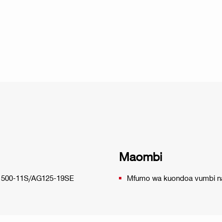
Maombi
G 500-11S/AG125-19SE
Mfumo wa kuondoa vumbi na v