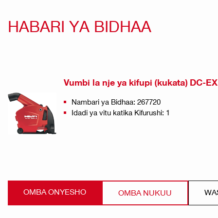
HABARI YA BIDHAA
Vumbi la nje ya kifupi (kukata) DC-E
Nambari ya Bidhaa: 267720
Idadi ya vitu katika Kifurushi: 1
OMBA ONYESHO
WAS
OMBA NUKUU