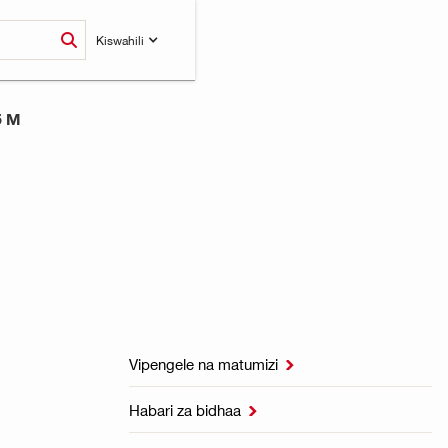
Kiswahili
5 M
Vipengele na matumizi

Habari za bidhaa
