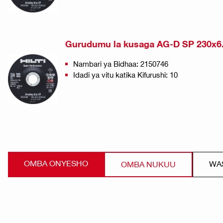
Gurudumu la kusaga AG-D SP 230x6
Nambari ya Bidhaa: 2150746
Idadi ya vitu katika Kifurushi: 10
OMBA ONYESHO
WAS
OMBA NUKUU